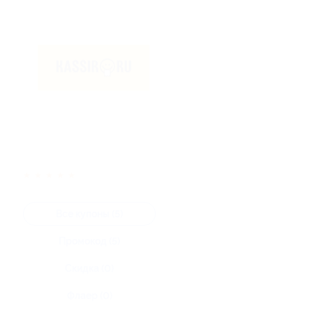
★
★
★
★
★
Все купоны (5)
Промокод (5)
Скидка (0)
Флаер (0)