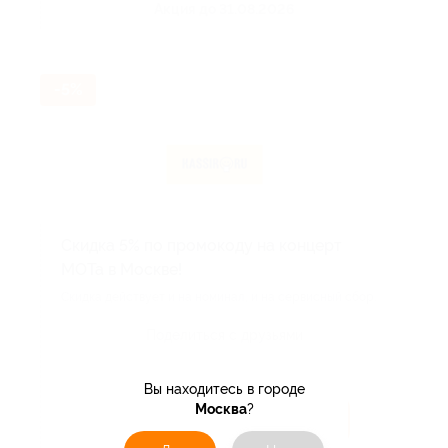
Акция до 31.08.2026
-5%
Скидка 5% по промокоду на концерт
МОТа в Москве!
Скидка действует и на номинал, и на сервисный сбор.
Поделиться с друзьями
Вы находитесь в городе
Москва
?
Получить код