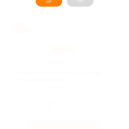
Да
Нет
Акция до 31.08.2026
-10%
Скидка 10% по промокоду на концерт
Егора Крида в Москве!
Скидка 10% по промокоду на концерт Егора Крида
в Москве! Промокод — «КРИД10»....
Поделиться с друзьями
Получить код