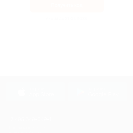
Получить код
Акция до 31.08.2026
загрузить в
загрузить в
App Store
Google Play
+7 495 649-649-1
Для звонка из Москвы
и регионов России