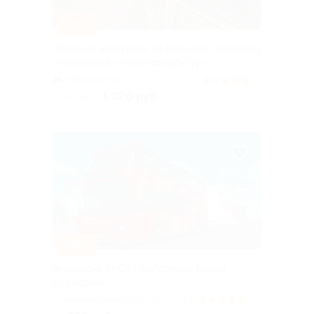
–15%
Обзорная экскурсия по Нижнему Новгороду
от компании «НижегородИнТур»
Московская
5.0
(4)
1 020 руб.
1 200 руб.
Куплено 5
–10%
Экскурсия от City Sightseeing Russia
со скидкой
г. Нижний Новгород, пл.
5.0
(15)
Минина и Пожарского