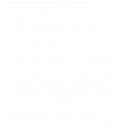
Преимущества автобусных экскурсий
Автобусные экскурсии – это не просто способ добраться из точки А
в точку Б. У них есть много плюсов:
Экономия времени и сил. Маршрут продуман так, чтобы увидеть
максимум достопримечательностей за одну поездку. Вам не
придется самим оптимизировать дорогу и разбираться в
незнакомой местности.
Экспертная подача информации – гиды объединяют свои знания в
структурированный рассказ. Они учитывают все детали и
контексты, которые легко упустить при самостоятельном осмотре.
Комфорт – поездка на автобусе не зависит от капризов погоды.
Современный транспорт надежно защищает от дождя, ветра,
холода и жары.
Панорамный обзор – высокая посадка в автобусе дает уникальный
ракурс. Вы сможете оценить масштаб архитектурных ансамблей,
увидеть фасады зданий целиком и сделать отличные фото.
Безопасность и предсказуемость – вы доверяете логистику
профессионалам. Это исключает риск заблудиться в незнакомом
районе или столкнуться с проблемами на дороге.
По этим причинам многие туристы выбирают именно автобусные
экскурсии для знакомства с городскими и загородными
достопримечательностями.
Виды акций на автобусные экскурсии в Нижнем