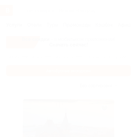
Услуги
Отели
Туры
Промокоды
Кэшбэк
Афиша 
Все скидки
- в мобильном приложении!
Скачать сейчас!
Главная
Услуги
Экскурсии
Автобусные экскурсии
Автобусные экскурсии
Без сортировки