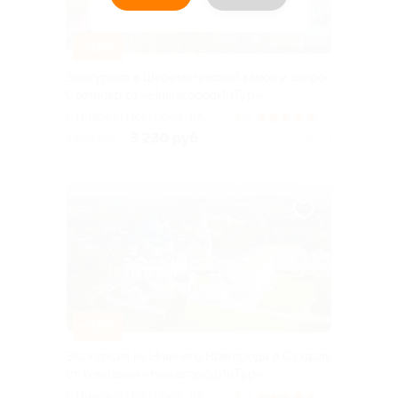
–15%
Экскурсия в Шереметевский замок и озеро
Светлояр от «НижегородИнТур»
г. Нижний Новгород, пл.
5.0
(4)
Ленина
3 230 руб.
3 800 руб.
Куплено 4
–15%
Экскурсия из Нижнего Новгорода в Суздаль
от компании «НижегородИнТур»
г. Нижний Новгород, пл.
5.0
(4)