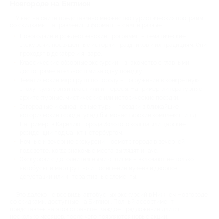
Новгороде на Биглион
У нас на сайте представлено множество туристических программ
со скидками. Направления и форматы – самые разные:
Новогодние и рождественские программы – тематические
экскурсии, посвященные истории праздников и их традициям. Они
проходят в декабре и январе.
Классические обзорные экскурсии – знакомство с главными
достопримечательностями за одну поездку.
Тематические маршруты по городу – погружение в конкретную
эпоху, культурный пласт или интересы. Например, литературные,
архитектурные, мистические или исторические поездки.
Загородные и однодневные туры – поездки в ближайшие
исторические города, усадьбы, монастырские комплексы и т.д.
Например, в Карелию, города Золотого кольца или царские
резиденции под Санкт-Петербургом.
Ночные и вечерние экскурсии – осмотр города в вечерней
подсветке, когда знакомые места выглядят иначе.
Экскурсии с дополнительными опциями – включают не только
автобусный маршрут, но и посещение музеев и дворцов,
дегустации или интерактивные элементы.
Это далеко не все виды автобусных экскурсий в Нижнем Новгороде
со скидками, доступные на Биглион. Полный ассортимент
представлен на этой странице. Каждое предложение длится
несколько месяцев, после чего появляются новые акции.