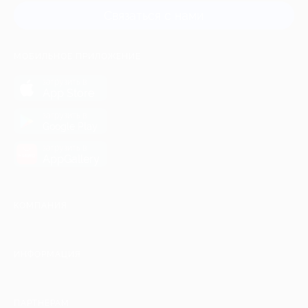
Связаться с нами
МОБИЛЬНОЕ ПРИЛОЖЕНИЕ
загрузить в
App Store
загрузить в
Google Play
загрузить в
AppGallery
КОМПАНИЯ
ИНФОРМАЦИЯ
ПАРТНЕРАМ