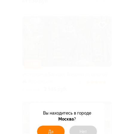
от 630 руб.
Куплено 53
(место старта экскурсии)
–15%
Экскурсия в Большое Болдино со скидкой
Московская
5.0
(4)
3 655 руб.
4 300 руб.
Вы находитесь в городе
Москва
?
Да
Нет