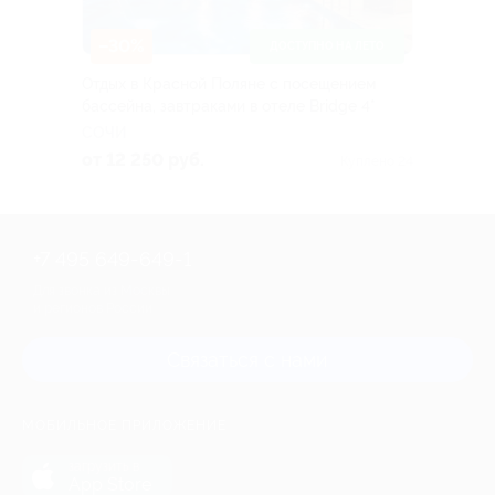
–30%
ДОСТУПНО НА ЛЕТО
Отдых в Красной Поляне с посещением
бассейна, завтраками в отеле Bridge 4*
СОЧИ
от 12 250 руб.
Куплено 24
+7 495 649-649-1
Для звонка из Москвы
и регионов России
Связаться с нами
МОБИЛЬНОЕ ПРИЛОЖЕНИЕ
загрузить в
App Store