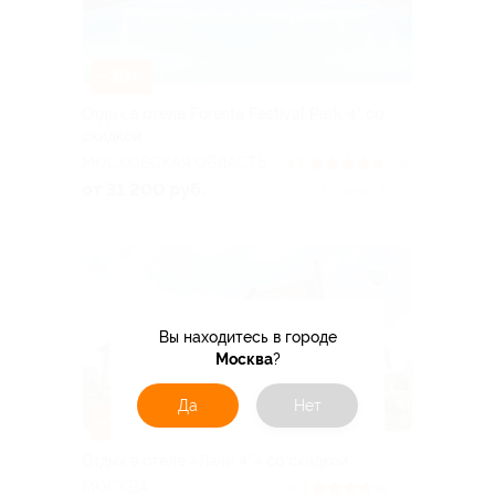
–30%
Отдых в отеле Foresta Festival Park 4* со
скидкой
МОСКОВСКАЯ ОБЛАСТЬ
4.7
(26)
от 31 200 руб.
Куплено 1 093
Вы находитесь в городе
Москва
?
Да
Нет
–30%
Отдых в отеле «Лачи 4*» со скидкой
МОСКВА
4.3
(31)