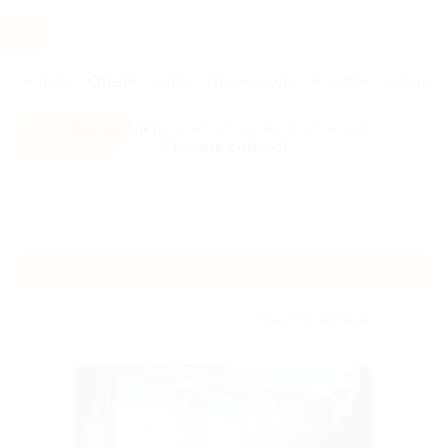
Услуги
Отели
Туры
Промокоды
Кэшбэк
Афиша 
Все скидки
- в мобильном приложении!
Скачать сейчас!
Главная
Отели
Отели 4 и 5 звезд
Отели 4 и 5 звезд
Без сортировки