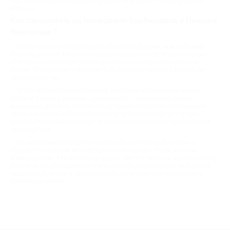
подпишитесь на наши соцсети, чтобы всегда быть в курсе лучших
новинок.
Как сэкономить на посещении барбершопа в Нижнем
Новгороде ?
Обслуживание в барбершопе обходится дороже, чем в обычной
парикмахерской. Но это не повод отказывать себе в премиальных
услугах: ходите в барбершопы в Нижнем Новгороде по купонам
Biglion. Это позволит сэкономить до 50% на стрижках и бритье без
потери качества.
Чтобы воспользоваться акцией, выберите предложение в этом
разделе. Изучите условия – длительность, включенные услуги,
возможные доплаты. И оплатите купон: он придет на электронную
почту и в личный кабинет. Сохраните qr-код на смартфон, чтобы
предъявить администратору, и запишитесь на услугу по контактам
организатора.
Готово: осталось сходить на стрижку или бритье по купону и
поделиться отзывом. Мы сотрудничаем только с проверенными
барбершопами в Нижнем Новгороде , так что уверены: вы останетесь
довольны. Не откладывайте премиальный уход на потом: выбирайте
подходящую акцию и записывайтесь на актуальные процедуры в
ближайшее время!