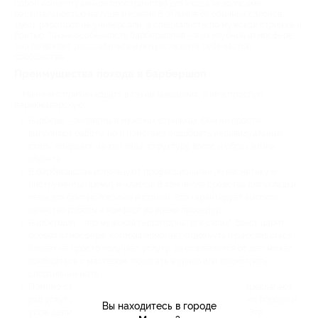
собой концептуальное пространство для ухода за волосами,
растительностью на лице и кожей. В отличие от обычных салонов,
здесь работают не универсалы, а специалисты по мужской стрижке и
бритью. Также особенность барбершопов – в их клубной атмосфере:
она позволяет расслабиться и почувствовать себя частью
сообщества.
Преимущества похода в барбершоп
Начнем с причин ходить в такие заведения, а не в простую
парикмахерскую.
Барберы – эксперты в мужских стрижках. Они не просто
выполняют работу, но и помогают подобрать индивидуальный
стиль, опираясь на тип лица, структуру волос и образ жизни
клиента.
В барбершопах используют профессиональную косметику и
инструменты премиум-класса. В том числе средства для укладки,
пены для бритья, лосьоны и станки. Это гарантирует высокое
качество работы и комфорт во время процедур.
Барбершоп – это мужская территория "для своих". Здесь царит
особая атмосфера, которая помогает отдохнуть и расслабиться.
Клиент не просто получает услугу, он отвлекается от дел: может
пообщаться с мастером, почитать журнал или посмотреть
спортивный матч.
Помимо стрижек, барбершопы в Нижнем Новгороде предлагают
ряд услуг для мужчин: королевское бритье, оформление бороды и
Вы находитесь в городе
усов, депиляция растительности на лице и так далее. Это