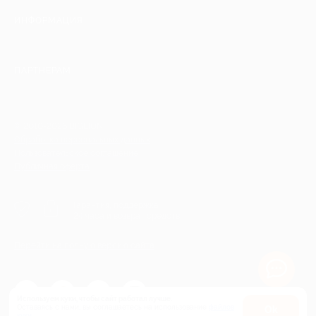
ИНФОРМАЦИЯ
ПАРТНЕРАМ
© 2010-2026 BIGLION
Обработка персональных данных
Пользовательское соглашение
Публичная оферта
Гарантия, поддержка
24 часа и возврат средств
Перейти на полную версию сайта
Используем куки, чтобы сайт работал лучше.
Оставаясь с нами, вы соглашаетесь на использование
файлов
Оk
куки.