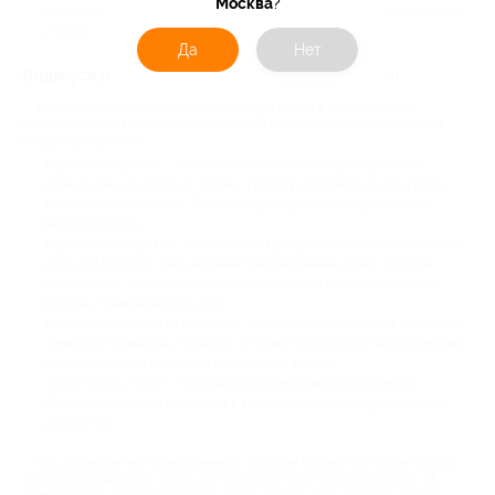
Москва
?
позволяет привести себя в порядок в одном месте, экономя время
и силы.
Да
Нет
Виды услуг в барбершопе со скидкой Биглион
У нас на сайте регулярно появляются акции в проверенных
барбершопах в Нижнем Новгороде . Скидки распространяются на
следующие услуги:
Мужская стрижка – включает не только работу машинкой и
ножницами, но и мытье головы, укладку, оформление контуров
волос на шее и висках. Также в стрижку часто входит легкий
массаж головы.
Королевское бритье – премиальная услуга, которая выполняется
опасной бритвой. Она включает распаривание кожи горячим
полотенцем, нанесение профессиональной пены, собственно
бритье и завершающий уход.
Комплексный уход за бородой – стрижка и оформление бороды с
помощью триммера и ножниц. А также придание ей четкой формы,
смягчение кожи и укладка маслом или воском.
Акция "Отец и сын" – специальное предложение для двоих.
Позволяет приучить ребёнка к качественному уходу за собой с
ранних лет.
Это далеко не все предложения, которые бывают на сайте Biglion.
Заходите к нам чаще, чтобы не пропустить интересную акцию. И