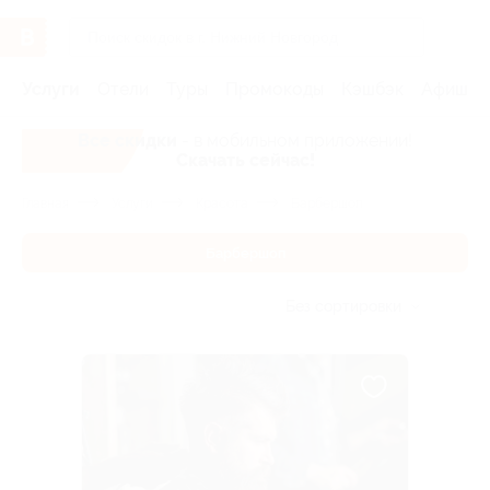
Услуги
Отели
Туры
Промокоды
Кэшбэк
Афиша 
Все скидки
- в мобильном приложении!
Скачать сейчас!
Главная
Услуги
Красота
Барбершоп
Барбершоп
Без сортировки