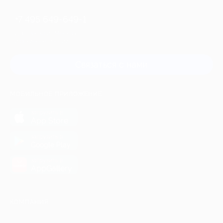
+7 495 649-649-1
Для звонка из Москвы
и регионов России
Связаться с нами
МОБИЛЬНОЕ ПРИЛОЖЕНИЕ
загрузить в
App Store
загрузить в
Google Play
загрузить в
AppGallery
КОМПАНИЯ