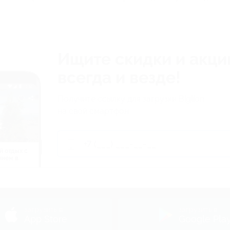
Ищите скидки и акци
всегда и везде!
Получите ссылку для загрузки Biglion
на свой смартфон
й отдых c
нием в
ь
загрузить в
загрузить в
App Store
Google Pla