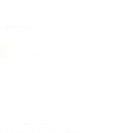
ку «Репетиторы»!
олько для новых покупателей.
Поделиться с друзьями
 репетитором школьники готовятся к ЕГЭ, ОГЭ,
 учителей проводятся курсы повышения
став «Нетология-групп» и является резидентом