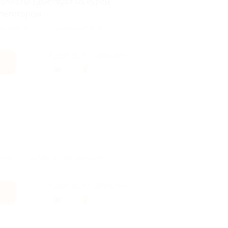
оплаты! Действует на курсы,
епетитором.
кциями на сайте. Промокод действует
Поделиться с друзьями
робуй и ты. Мы составили для тебя
Поделиться с друзьями