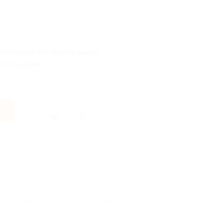
епетитором по иностранным
 по языкам!
 с репетитором по иностранным языкам
Поделиться с друзьями
шней школы» на 2026/2027 учебный год