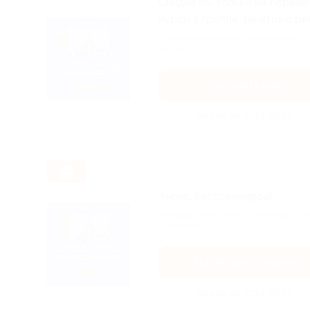
Скидка 5% только на первые 
курсы в группе, занятия с р
По всем предметам, суммируется с а
до 31.12.2...
Получить код
Акция до 31.12.2026
Анонс бестселлеров!
Любимый выбор наших учеников — поп
путеводитель...
Посмотреть акцию
Акция до 31.12.2026