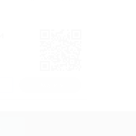
и
Получить
y