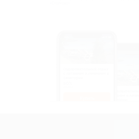
«Сколково».
Оздоровительный отдых
c питанием и лечением в
санатории
50%
cкидка
Оздоровительны
питанием и лече
Купить
санатории
50%
cкидка
Купит