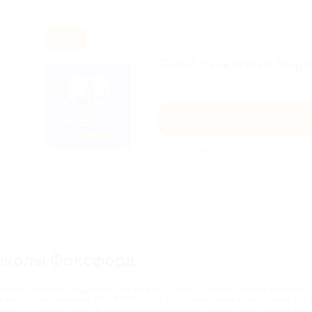
-5%
Скидка 5% на первую покуп
Суммируется со скидками на сайте, т
Получить код
Акция до 29.06.2028
школы Фоксфорд
ассов, учителей и родителей. На онлайн-курсах и индивидуальных занятиях с
я ведут преподаватели МГУ, МФТИ, ВШЭ и других ведущих вузов страны. Для
елей — открытые занятия о воспитании и развитии детей. Проект входит в со