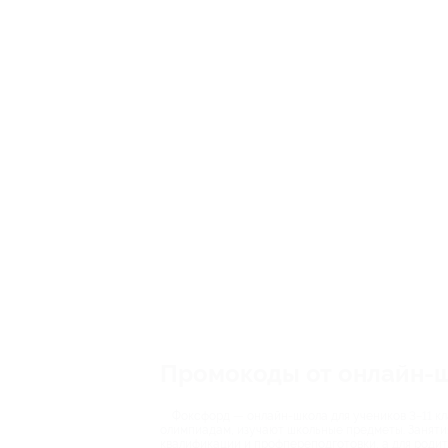
Промокоды от онлайн-
Фоксфорд — онлайн-школа для учеников 3−11 кл
олимпиадам, изучают школьные предметы. Заняти
квалификации и профпереподготовки, а для родит