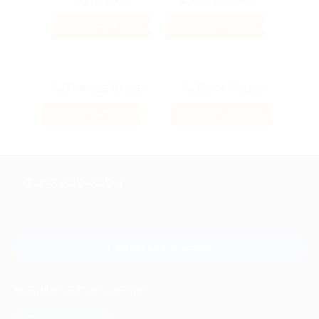
5.12%
7.2%
Кэшбэк
Кэшбэк
4.47%
7.2%
Кэшбэк
Кэшбэк
+7 495 649-649-1
Для звонка из Москвы
и регионов России
Связаться с нами
МОБИЛЬНОЕ ПРИЛОЖЕНИЕ
загрузить в