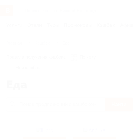
Услуги
Отели
Туры
Промокоды
Кэшбэк
Афиша 
Главная
Кэшбэк
Еда
Правила получения кэшбэка
По чеку
Мой кэшбэк
Еда
Найти