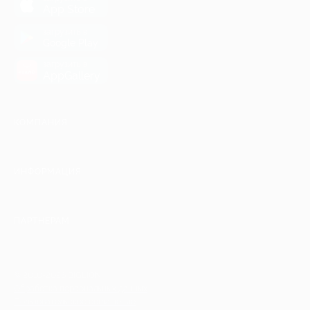
App Store
загрузить в
Google Play
загрузить в
AppGallery
КОМПАНИЯ
ИНФОРМАЦИЯ
ПАРТНЕРАМ
© 2010-2026 BIGLION
Обработка персональных данных
Пользовательское соглашение