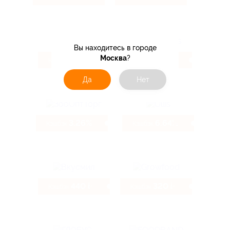
Вы находитесь в городе
Москва
?
5.6%
9.33%
Кэшбэк
Кэшбэк
Да
Нет
3.26%
6.64%
Кэшбэк
Кэшбэк
440 ₽
320 ₽
Кэшбэк
Кэшбэк