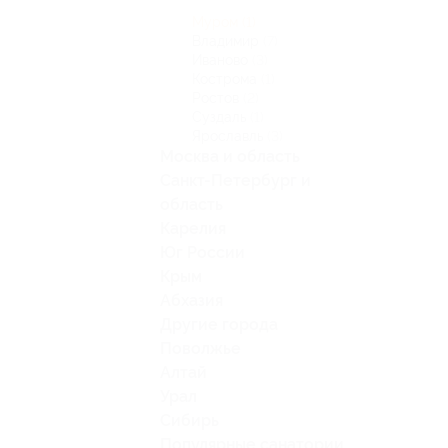
Муром
(1)
Владимир
(7)
Иваново
(3)
Кострома
(1)
Ростов
(2)
Суздаль
(1)
Ярославль
(3)
Москва и область
Санкт-Петербург и
область
Карелия
Юг России
Крым
Абхазия
Другие города
Поволжье
Алтай
Урал
Сибирь
Популярные санатории