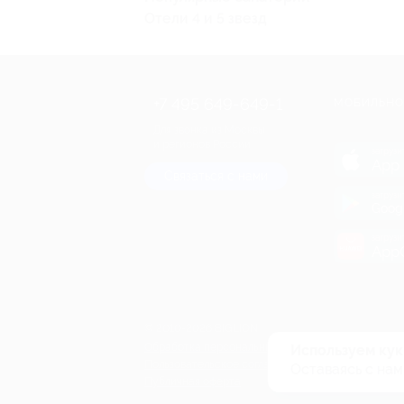
Отели 4 и 5 звезд
+7 495 649-649-1
МОБИЛЬНО
Для звонка из Москвы
и регионов России
загрузи
App 
Связаться с нами
загрузи
Goog
загрузи
AppG
© 2010-2026 BIGLION
Обработка персональных данных
Используем кук
Пользовательское соглашение
Оставаясь с нам
Публичная оферта