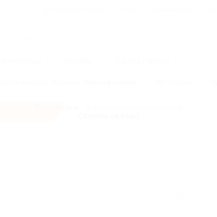
Для Вашего бизнеса
Блог
Франчайзинг
Воп
Промокоды
Кэшбэк
Афиша города
ург и область
Карелия
Золотое кольцо
Юг России
К
Все скидки
- в мобильном приложении!
Скачать сейчас!
Муром