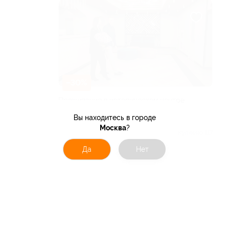
–30%
Проживание в историческом центре
Мурома в отеле X.Room
Вы находитесь в городе
ВЛАДИМИРСКАЯ ОБЛАСТЬ
Москва
?
Куплено 117
от 8 750 руб.
Да
Нет