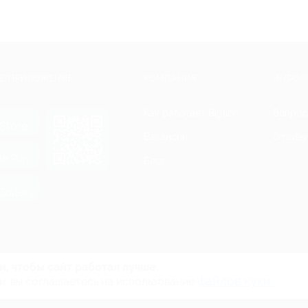
Е ПРИЛОЖЕНИЕ
КОМПАНИЯ
ИНФОР
Как работает Biglion
Вопрос
ть в
Store
Вакансии
Отзывы
ть в
le Play
Блог
ть в
allery
Гарантия, поддержка
24 часа и возврат средств
и, чтобы сайт работал лучше.
файлов куки.
и, вы соглашаетесь на использование