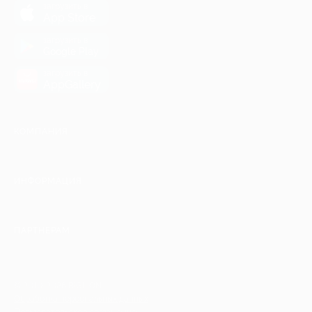
загрузить в
App Store
загрузить в
Google Play
загрузить в
AppGallery
КОМПАНИЯ
ИНФОРМАЦИЯ
ПАРТНЕРАМ
© 2010-2026 BIGLION
Обработка персональных данных