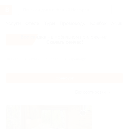
Услуги
Отели
Туры
Промокоды
Кэшбэк
Афиша 
Все скидки
- в мобильном приложении!
Скачать сейчас!
Главная
Отели
Урал
Оренбург
Оренбург
Без сортировки