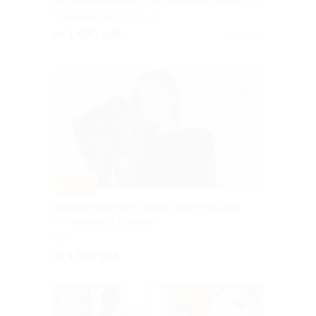
г. Нижний Новгород, ул.
Родионова, д. 198в
от 1 400 руб.
Куплено 4
–50%
Психологические онлайн-консультации
от психолога Евгении
РФ
от 1 750 руб.