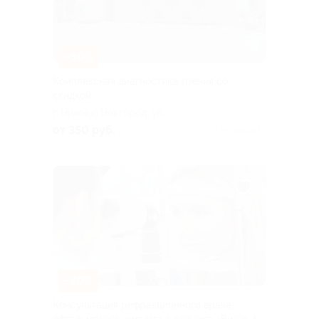
–50%
Комплексная диагностика зрения со
скидкой
г. Нижний Новгород, ул.
Родионова, д. 178
от 350 руб.
Куплено 15
–30%
Консультация рефракционного врача-
офтальмолога-хирурга в клинике «Визус-1»