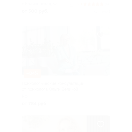
г. Калининград, ул.
5.0
(14)
+1
Георгия Димитрова, д.
от 500 руб.
Куплено 1
28, каб. 3
–84%
Психологические консультации
от психолога Ольги Великой
РФ
от 784 руб.