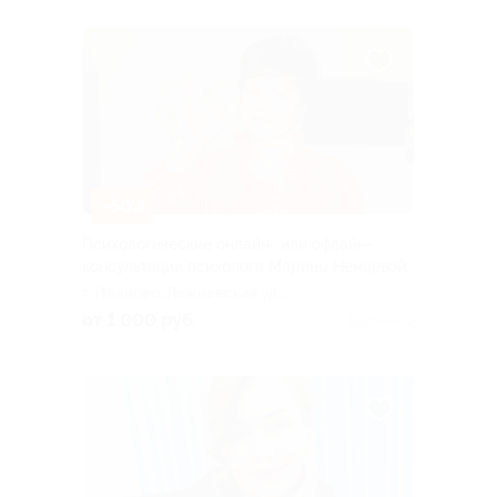
–50%
Психологические онлайн- или офлайн-
консультации психолога Марины Немцевой
г. Иваново, Лежневская ул.,
д. 55, эт. 4, каб. 4.21 (ТРЦ
от 1 000 руб.
Куплено 2
«Тополь»)