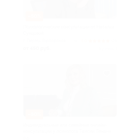
–50%
Психологические консультации от Натальи
Сунцовой
г. Пермь, Горловская
5.0
(21)
+2
ул., д. 92а
от 450 руб.
Куплено 1
–50%
Индивидуальные или семейные онлайн-
консультации у психолога Таисии Леманн
РФ