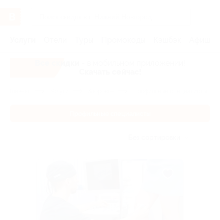
Услуги
Отели
Туры
Промокоды
Кэшбэк
Афиша 
Все скидки
- в мобильном приложении!
Скачать сейчас!
Главная
Услуги
Здоровье
Профильные специалисты
Профильные специалисты
Без сортировки