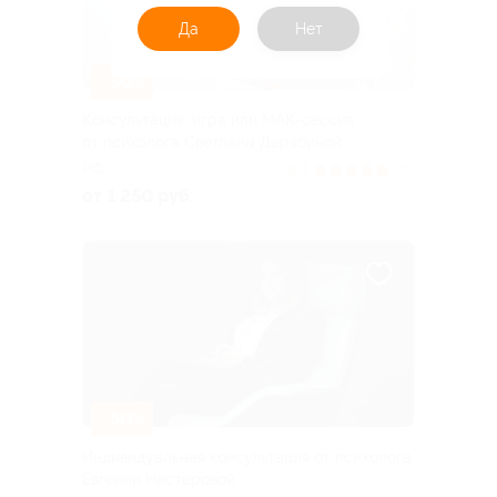
Да
Нет
–50%
Консультация, игра или МАК-сессия
от психолога Светланы Дерябиной
РФ
5.0
(19)
от 1 250 руб.
–50%
Индивидуальная консультация от психолога
Евгении Нестеровой