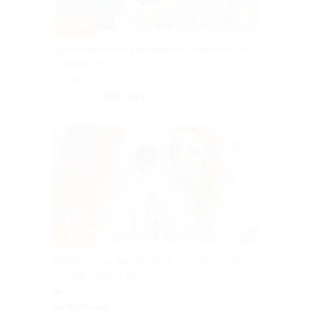
–51%
Прием флеболога в клинике «Варикоза нет»
со скидкой
г. Нижний Новгород, ул.
Карла Маркса, д. 44
980 руб.
2 000 руб.
–50%
Комплексная диагностика зрения в клинике
«Центр охраны зрения»
Горьковская
от 300 руб.
Куплено 1