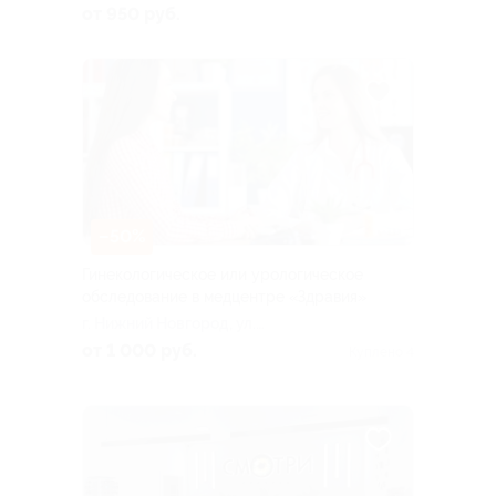
от 950 руб.
–50%
Гинекологическое или урологическое
обследование в медцентре «Здравия»
г. Нижний Новгород, ул.
Дьяконова, д. 11б
от 1 000 руб.
Куплено 4