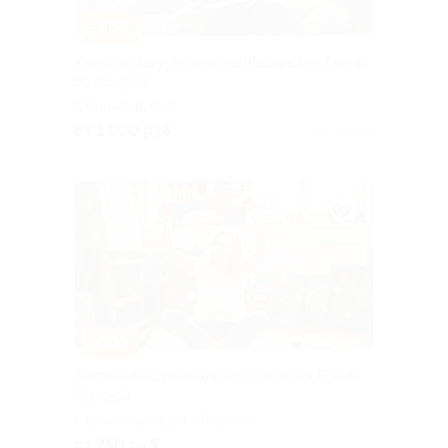
–50%
Консультации психолога Машинской Елены
со скидкой
г. Саратов, пр-т
Столыпина, д. 8
от 1 500 руб.
Куплено 1
–50%
Онлайн-консультации от психолога Елены
Поповой
г. Красноярск, ул. Маерчака,
д. 18 (204)
от 750 руб.