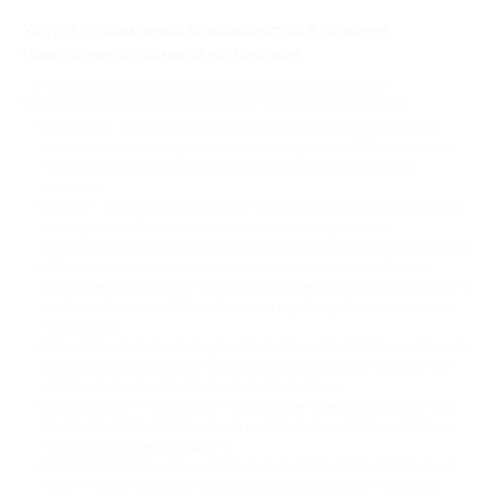
Услуги профильных специалистов в Нижнем
Новгороде со скидкой на Биглион
У нас на сайте регулярно появляются скидки на услуги
узкопрофильных врачей. В том числе таких специальностей:
Кардиолог – специалист по болезням сердца и сосудов. Акции
часто включают консультацию с расшифровкой ЭКГ, проведение
УЗИ сердца и суточного мониторирования артериального
давления.
Хирург – врач, который проводит плановые и срочные операции и
манипуляции. В том числе мелкие, такие как удаление
новообразований, вскрытие фурункулов и лечение вросшего ногтя.
Артролог – специалист, который занимается диагностикой и
лечением болезней суставов. По купону можно получить скидку на
первичный прием, УЗИ суставов или внутрисуставные инъекции
препаратов.
Психолог – оказывает услуги для ментального здоровья. Например,
сеансы индивидуальной психологической помощи, терапия при
тревожности или семейное консультирование.
Эндокринолог – специалист по болезням гормональной системы.
Он помогает при проблемах со щитовидной железой, диабете и
нарушениях обмена веществ.
Гастроэнтеролог – врач, который консультирует по проблемам с
ЖКТ. А также назначает профильные исследования, такие как