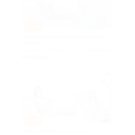
–50%
Консультации от астропсихолога Елены
Цыгановой
г. Пермь, ул. 25 Октября,
5.0
(7)
+1
д. 17
от 750 руб.
Куплено 1
–70%
Консультации или коуч-сессии