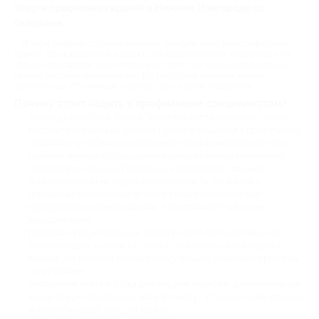
Услуги профильных врачей в Нижнем Новгороде со
скидками
В этом разделе собраны акции на консультации узкопрофильных
врачей. Это кардиологи, хирурги, гастроэнтерологи, неврологи и не
только. Посещение таких специалистов стоит недешево, особенно
врачей высокой квалификации. Но благодаря купонам можно
заплатить до 75% меньше – сейчас расскажем подробнее.
Почему стоит ходить к профильным специалистам?
Точная диагностика. Знаний терапевта часто не хватает, чтобы
поставить правильный диагноз. Нужно обращаться к профильному
специалисту: он быстро распознает специфические симптомы,
назначит нужные обследования и вынесет точное заключение.
Эффективное лечение. Профильный врач владеет самыми
прогрессивными методами в своей области. Он знаком с
новейшими протоколами лечения, специализированными
препаратами и манипуляциями. А это повышает шансы на
выздоровление.
Профилактика осложнений. Болезни часто бессимптомны на
ранней стадии, и чтобы их выявить, нужно регулярно ходить к
врачам. Это позволит вовремя предупредить серьезные проблемы
со здоровьем.
Экспертное мнение. Когда диагноз уже известен, дополнительные
консультации профильных врачей помогут уточнить схему лечения
и получить новый взгляд на болезнь.