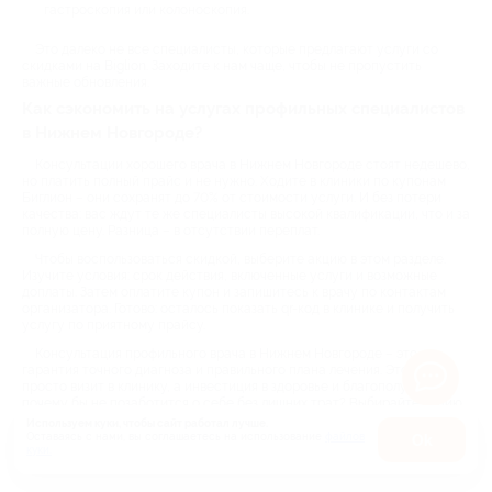
гастроскопия или колоноскопия.
Это далеко не все специалисты, которые предлагают услуги со
скидками на Biglion. Заходите к нам чаще, чтобы не пропустить
важные обновления.
Как сэкономить на услугах профильных специалистов
в Нижнем Новгороде?
Консультации хорошего врача в Нижнем Новгороде стоят недешево,
но платить полный прайс и не нужно. Ходите в клиники по купонам
Биглион – они сохранят до 70% от стоимости услуги. И без потери
качества: вас ждут те же специалисты высокой квалификации, что и за
полную цену. Разница – в отсутствии переплат.
Чтобы воспользоваться скидкой, выберите акцию в этом разделе.
Изучите условия: срок действия, включенные услуги и возможные
доплаты. Затем оплатите купон и запишитесь к врачу по контактам
организатора. Готово: осталось показать qr-код в клинике и получить
услугу по приятному прайсу.
Консультация профильного врача в Нижнем Новгороде – это
гарантия точного диагноза и правильного плана лечения. Это не
просто визит в клинику, а инвестиция в здоровье и благополучие. Так
почему бы не позаботится о себе без лишних трат? Выбирайте акцию
и записывайтесь к актуальному врачу уже сегодня!
Используем куки, чтобы сайт работал лучше.
Оставаясь с нами, вы соглашаетесь на использование
файлов
Оk
куки.
Карта