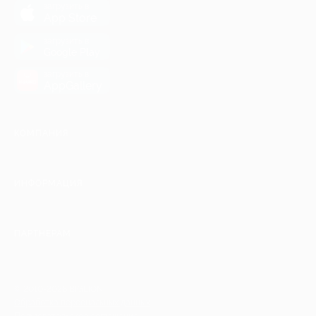
загрузить в
App Store
загрузить в
Google Play
загрузить в
AppGallery
КОМПАНИЯ
ИНФОРМАЦИЯ
ПАРТНЕРАМ
© 2010-2026 BIGLION
Обработка персональных данных