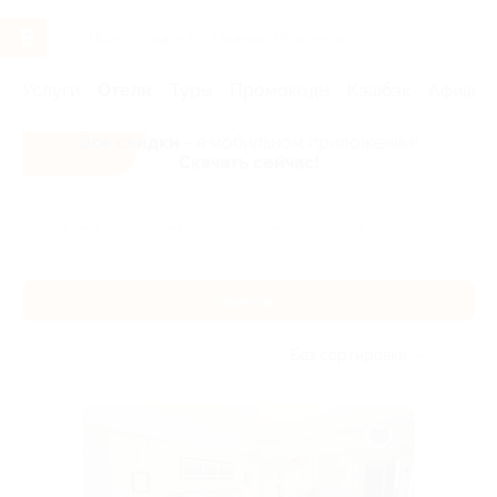
Услуги
Отели
Туры
Промокоды
Кэшбэк
Афиша 
Все скидки
- в мобильном приложении!
Скачать сейчас!
Главная
Отели
Поволжье
Ульяновск
Ульяновск
Без сортировки