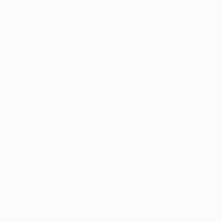
КОМПАНИЯ
ИНФОРМАЦИЯ
ПАРТНЕРАМ
© 2010-2026 BIGLION
Обработка персональных данных
Пользовательское соглашение
Публичная оферта
Гарантия, поддержка
24 часа и возврат средств
Перейти на полную версию сайта