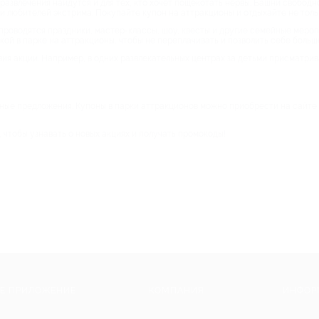
развлечения найдутся и для тех, кто хочет пощекотать нервы. Башни свободн
любителей экстрима. Покупайте купон на аттракционы и отдыхайте не тольк
 проводятся праздники, мастер-классы, шоу, квесты и другие семейные меро
кой в парке на аттракционы, чтобы не переплачивать и позволить себе больш
ия акции. Например, в одних развлекательных центрах за детьми присматрив
нные предложения. Купоны в парки аттракционов можно приобрести на сайте
, чтобы узнавать о новых акциях и получать промокоды!
Е ПРИЛОЖЕНИЕ
КОМПАНИЯ
ИНФОР