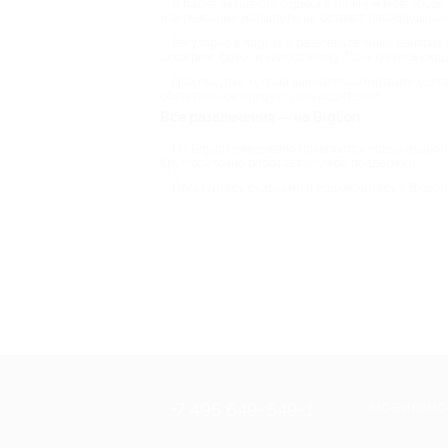
В парке активного отдыха в Нижнем Новгороде 
и веревочные маршруты не оставят равнодушными 
Регулярно в парках и развлекательных центрах
аквагрим, фото- и видеосъемку. Пользуйтесь скид
При покупке купона внимательно читайте услов
обязательное присутствие родителей.
Все развлечения — на Biglion
На Biglion ежедневно появляются новые акцио
Круглосуточно работает служба поддержки.
Пользуйтесь скидками и подключитесь к Biglion
+7 495 649-649-1
МОБИЛЬНО
Для звонка из Москвы