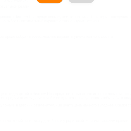
 целый этаж или быть локальным в виде игровой комнаты;
уальной реальности, скалодром и т. д.
кционов в Нижнем Новгороде цены существенно ниже. Некоторые заведения пр
жно выбрать оптимальный вариант, а также изучить отзывы.
овгороде собраны всевозможные варианты увлекательного досуга:
 центре для детей в Нижнем Новгороде есть отдельные игровые зоны с мане
ь все продумывается до мелочей и создаются такие условия, чтобы ребята пол
 купонами в детский развлекательный центр цена намного выгоднее. Скидки с
 впечатлений не только у детей, но и у родителей. Многим взрослым нравятс