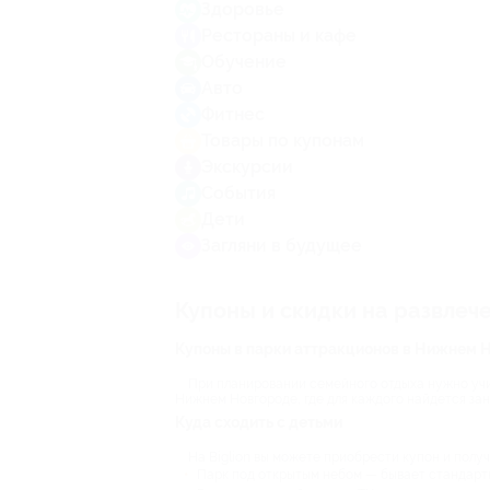
Здоровье
Рестораны и кафе
Обучение
Авто
Фитнес
Товары по купонам
Экскурсии
События
Дети
Загляни в будущее
Купоны и скидки на развлеч
Купоны в парки аттракционов в Нижнем 
При планировании семейного отдыха нужно учит
Нижнем Новгороде, где для каждого найдется заня
Куда сходить с детьми
На Biglion вы можете приобрести купон и получ
Парк под открытым небом — бывает стандарт