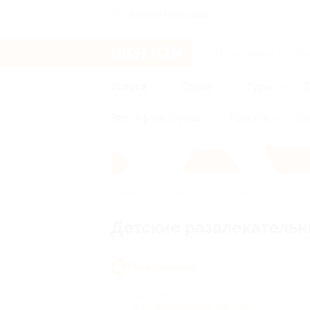
Нижний Новгород
Услуги
Отели
Туры
Все
Афиша города
Красота
Зд
Главная
Услуги
Развлечения
Дет
Детские развлекатель
Развлечения
Детские
развлекательные центры