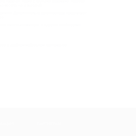
ого падения, горки с крутыми виражами, троллеи
о весело, но и выгодно!
приятия. Дополнительно организаторы предлагают
ее.
ают няни и аниматоры, а в других необходимо
 или в удобном мобильном приложении.
МАЦИЯ
ПАРТНЕРАМ