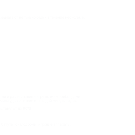
едлагают не только отдых в течение нескольких
жами и развивающими игрушками (бизибордами,
учили удовольствие от каждой минуты отдыха.
оставляют до 90%!
я батуты, скалодромы, игровые аппараты,