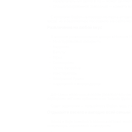
Развлекательный центр в ТЦ — может занимать
Специализированное заведение — комната вирт
С купонами Biglion на посещение парка аттра
часов, но и безлимитное посещение. На сайте мо
Развлечения на любой вкус
В детском развлекательном центре в Нижнем Н
Многоуровневые лабиринты;
Карусели;
Батуты;
Горки;
Скалодромы;
Сухие бассейны;
Конструкторы;
Воздушные пушки;
Аэрохоккей и многое другое.
Для самых маленьких в любом развлекательном
сортерами, мягкими кубиками и не только). Здес
Совет родителям — пользуйтесь Biglion, ведь с
Отдыхайте весело и выгодно всей семьей
Поход в парк семейного отдыха в оставит много
симуляторы, аэрохоккей и автодромы.