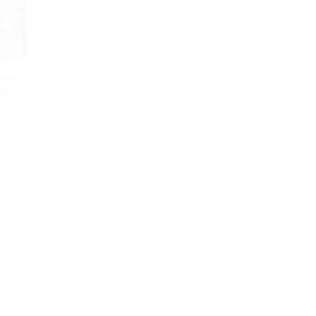
ника
афе
лено 4