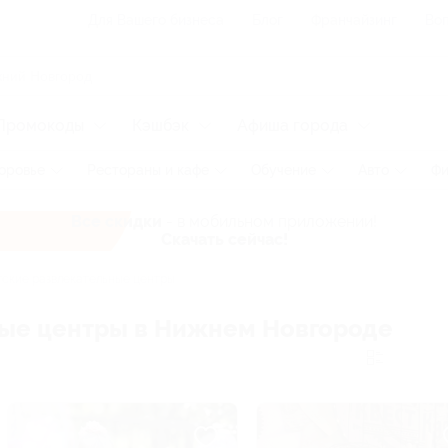
Для Вашего бизнеса
Блог
Франчайзинг
Воп
Промокоды
Кэшбэк
Афиша города
оровье
Рестораны и кафе
Обучение
Авто
Фи
Все скидки
- в мобильном приложении!
Скачать сейчас!
ские развлекательные центры
ные центры в Нижнем Новгороде