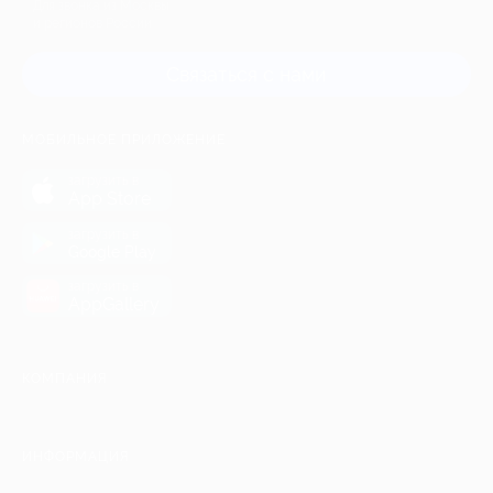
Для звонка из Москвы
и регионов России
Связаться с нами
МОБИЛЬНОЕ ПРИЛОЖЕНИЕ
загрузить в
App Store
загрузить в
Google Play
загрузить в
AppGallery
КОМПАНИЯ
ИНФОРМАЦИЯ