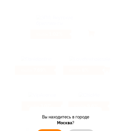
1.02%
Кэшбэк
7.69%
8%
Кэшбэк
Кэшбэк
3.07%
9.6%
Кэшбэк
Кэшбэк
Вы находитесь в городе
Москва
?