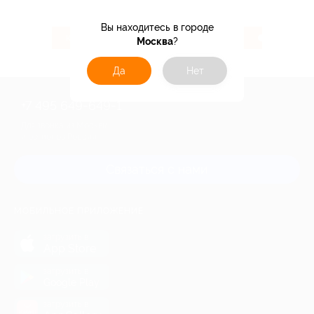
Вы находитесь в городе
104 ₽
3.07%
Кэшбэк
Кэшбэк
Москва
?
Да
Нет
+7 495 649-649-1
Для звонка из Москвы
и регионов России
Связаться с нами
МОБИЛЬНОЕ ПРИЛОЖЕНИЕ
загрузить в
App Store
загрузить в
Google Play
загрузить в