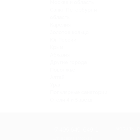
Москва и область
Санкт-Петербург и
область
Карелия
Золотое кольцо
Юг России
Крым
Абхазия
Другие города
Поволжье
Алтай
Урал
Популярные санатории
Отели 4 и 5 звезд
+7 495 649-649-1
МОБИЛЬНО
Для звонка из Москвы