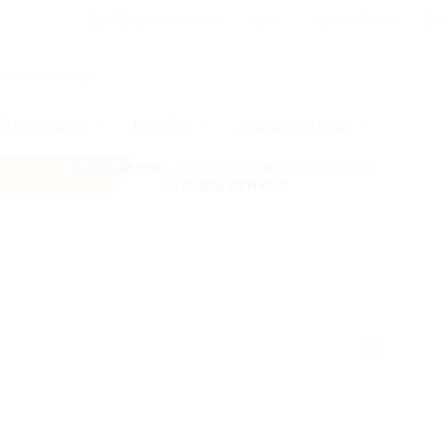
Для Вашего бизнеса
Блог
Франчайзинг
Воп
Промокоды
Кэшбэк
Афиша города
Все скидки
- в мобильном приложении!
Скачать сейчас!