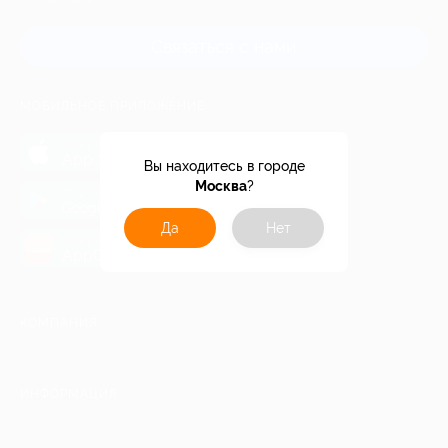
и регионов России
Связаться с нами
МОБИЛЬНОЕ ПРИЛОЖЕНИЕ
загрузить в
App Store
Вы находитесь в городе
Москва
?
загрузить в
Google Play
Да
Нет
загрузить в
AppGallery
КОМПАНИЯ
ИНФОРМАЦИЯ