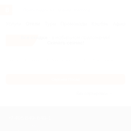
Услуги
Отели
Туры
Промокоды
Кэшбэк
Афиша 
Все скидки
- в мобильном приложении!
Скачать сейчас!
Главная
Отели
Золотое кольцо
Сергиев Посад
Сергиев Посад
Без сортировки
+7 495 649-649-1
Для звонка из Москвы