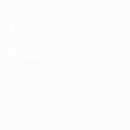
МОБИЛЬНОЕ ПРИЛОЖЕНИЕ
загрузить в
App Store
загрузить в
Google Play
загрузить в
AppGallery
КОМПАНИЯ
ИНФОРМАЦИЯ
ПАРТНЕРАМ