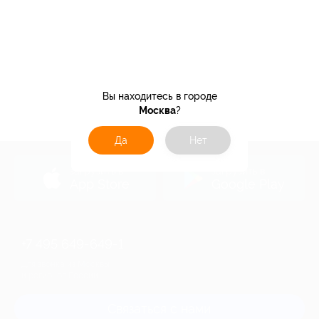
Вы находитесь в городе
Москва
?
Да
Нет
загрузить в
загрузить в
App Store
Google Play
+7 495 649-649-1
Для звонка из Москвы
и регионов России
Связаться с нами