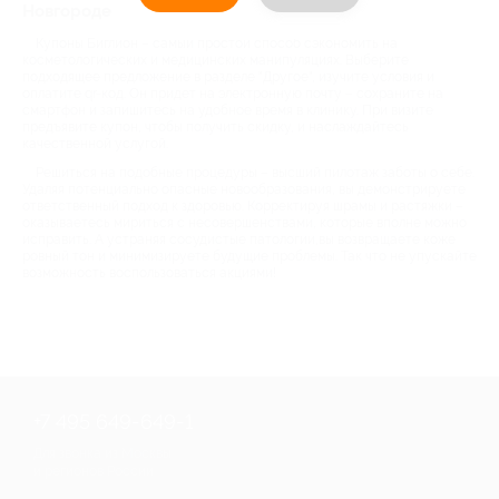
Новгороде
Купоны Биглион – самый простой способ сэкономить на
косметологических и медицинских манипуляциях. Выберите
подходящее предложение в разделе "Другое", изучите условия и
оплатите qr-код. Он придет на электронную почту – сохраните на
смартфон и запишитесь на удобное время в клинику. При визите
предъявите купон, чтобы получить скидку, и наслаждайтесь
качественной услугой.
Решиться на подобные процедуры – высший пилотаж заботы о себе.
Удаляя потенциально опасные новообразования, вы демонстрируете
ответственный подход к здоровью. Корректируя шрамы и растяжки –
оказываетесь мириться с несовершенствами, которые вполне можно
исправить. А устраняя сосудистые патологии,вы возвращаете коже
ровный тон и минимизируете будущие проблемы. Так что не упускайте
возможность воспользоваться акциями!
+7 495 649-649-1
Для звонка из Москвы
и регионов России