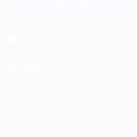
Связаться с нами
МОБИЛЬНОЕ ПРИЛОЖЕНИЕ
загрузить в
App Store
загрузить в
Google Play
загрузить в
AppGallery
КОМПАНИЯ
ИНФОРМАЦИЯ
ПАРТНЕРАМ