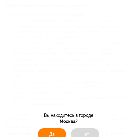
Виды предложений в этом разделе
Вот что мы можем предложить со скидками:
Удаление новообразований в Нижнем Новгороде – папиллом,
бородавок, кератом, контагиозного моллюска и невусов. Для этого
применяют лазерные и радиоволновые методики – они самые
точные и не повреждают окружающие ткани.
Удаление растяжек и шрамов в Нижнем Новгороде – включает
коррекцию стрий, например, после беременности или резкого
набора веса. А также рубцов, атрофических и гипертрофических.
Такие манипуляции проводятся при помощи фракционного
лазерного термолиза, микронидлинга и химических пилингов. Они
стимулируют неоколлагенез, постепенно выравнивая поверхность
кожи.
Удаление сосудистых патологий, известных как сосудистые
звездочки, на лице и теле. Оно осуществляется лазерными
методами, основанными на принципе селективного
фототермолиза. При этом лазерный луч избирательно коагулирует
сосуд, не повреждая окружающую кожу.
Ассортимент акций в этом разделе постоянно обновляется.
Вы находитесь в городе
Заходите к нам чаще, чтобы не упустить актуальное предложение!
Москва
?
Как сэкономить на удалении шрамов,
новообразований и сосудистых звёздочек в Нижнем
Да
Нет