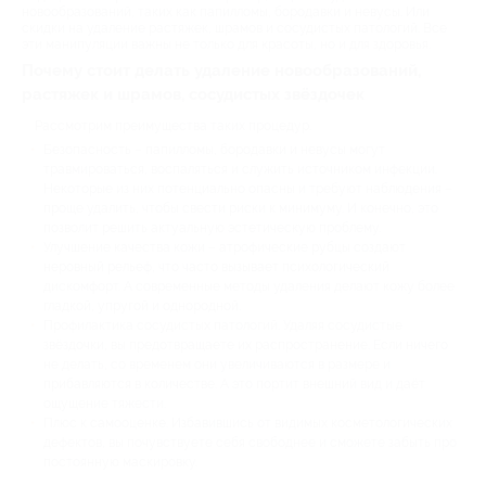
новообразований, таких как папилломы, бородавки и невусы. Или
скидки на удаление растяжек, шрамов и сосудистых патологий. Все
эти манипуляции важны не только для красоты, но и для здоровья.
Почему стоит делать удаление новообразований,
растяжек и шрамов, сосудистых звёздочек
Рассмотрим преимущества таких процедур.
Безопасность – папилломы, бородавки и невусы могут
травмироваться, воспаляться и служить источником инфекции.
Некоторые из них потенциально опасны и требуют наблюдения –
проще удалить, чтобы свести риски к минимуму. И конечно, это
позволит решить актуальную эстетическую проблему.
Улучшение качества кожи – атрофические рубцы создают
неровный рельеф, что часто вызывает психологический
дискомфорт. А современные методы удаления делают кожу более
гладкой, упругой и однородной.
Профилактика сосудистых патологий. Удаляя сосудистые
звёздочки, вы предотвращаете их распространение. Если ничего
не делать, со временем они увеличиваются в размере и
прибавляются в количестве. А это портит внешний вид и даёт
ощущение тяжести.
Плюс к самооценке. Избавившись от видимых косметологических
дефектов, вы почувствуете себя свободнее и сможете забыть про
постоянную маскировку.