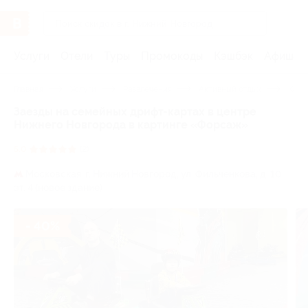
Услуги
Отели
Туры
Промокоды
Кэшбэк
Афиша 
Главная
Услуги
Развлечения
Активный отдых
Карт
Заезды на семейных дрифт-картах в центре
Нижнего Новгорода в картинге «Форсаж»
5.0
(2)
Московская,
г. Нижний Новгород, ул. Фильченкова, д. 10,
эт. 4 (новое здание)
- 40%