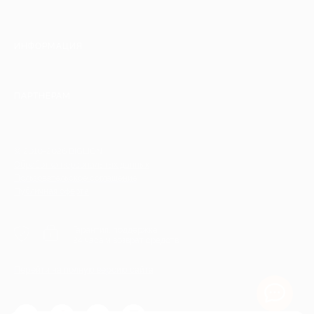
ИНФОРМАЦИЯ
ПАРТНЕРАМ
© 2010-2026 BIGLION
Обработка персональных данных
Пользовательское соглашение
Публичная оферта
Гарантия, поддержка
24 часа и возврат средств
Перейти на полную версию сайта