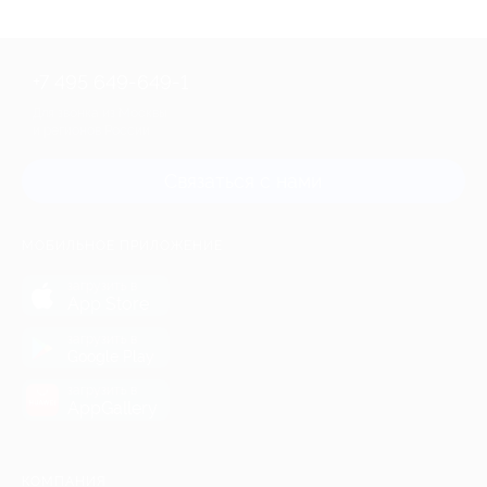
+7 495 649-649-1
Для звонка из Москвы
и регионов России
Связаться с нами
МОБИЛЬНОЕ ПРИЛОЖЕНИЕ
загрузить в
App Store
загрузить в
Google Play
загрузить в
AppGallery
КОМПАНИЯ