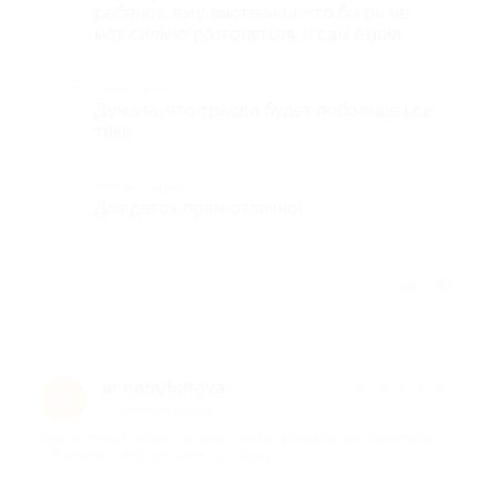
ребенок, ему выставили, что бы он не
мог сильно разгоняться, и сам ездил.
Недостатки
Думала, что трасса будет побольше все
таки.
Комментарий
Для деток прям отлично!
Отзыв полезен?
annahutcheva
★
★
★
★
★
a
11 месяцев назад
про 10 минут заезда на дрифт-карте в будние дни в картинге
«Форсаж» (350 руб. вместо 700 руб.)