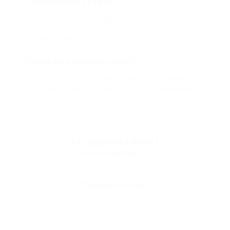
Откуда такие скидки?
Мы непосредственно работаем с каждым
партнером и договариваемся с ним о лучших
условиях для вас
Смогу ли я вернуть купон?
Если что-то случится, мы обязательно вернем
вам деньги. Мы работаем только с проверенными
и надежными партнерами
Остались вопросы?
+7 (495) 649-649-1
Горячая линия Биглиона
Перейти в FAQ