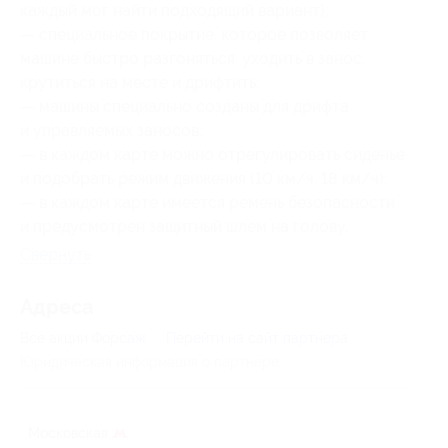
каждый мог найти подходящий вариант);
— специальное покрытие, которое позволяет
машине быстро разгоняться, уходить в занос,
крутиться на месте и дрифтить;
— машины специально созданы для дрифта
и управляемых заносов;
— в каждом карте можно отрегулировать сиденье
и подобрать режим движения (10 км/ч, 18 км/ч);
— в каждом карте имеется ремень безопасности
и предусмотрен защитный шлем на голову.
Свернуть
Адресa
Все акции
Форсаж
Перейти на сайт партнера
Юридическая информация о партнёре
Московская