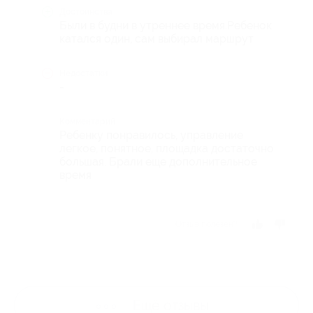
Достоинства
Были в будни в утреннее время.Ребенок
катался один, сам выбирал маршрут
Недостатки
-
Комментарий
Ребенку понравилось, управление
легкое, понятное, площадка достаточно
большая. Брали еще дополнительное
время
Отзыв полезен?
Ещё
отзывы