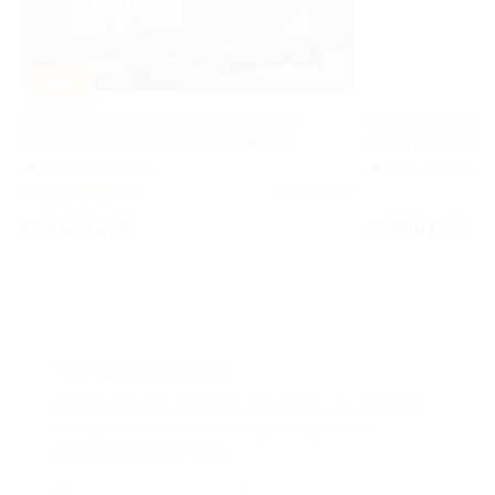
–50%
–50%
Ужин в ресторане грузинской кухни
Комплексная диа
на улице Янки Купалы «Барбамбия»
«Центр охраны з
Парк Культуры
Горьковская
16
4.4
(6)
Куплено 48
от 1 065 руб.
от 300 руб.
Что такое Биглион?
Biglion это про специальные акции, по условиям
которых вы можете приобрести купон со
скидкой от 50 до 90%