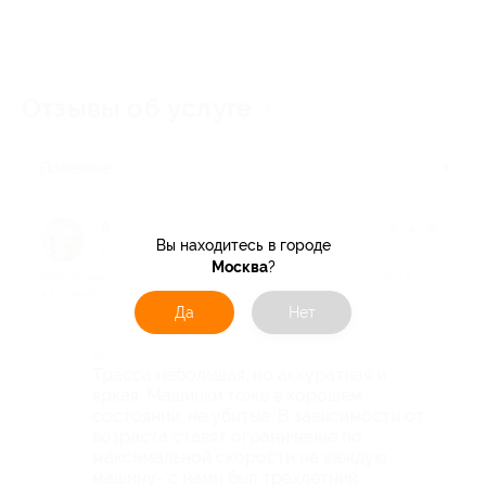
Отзывы об услуге
6
Полезные
Антонина А.
★
★
★
★
★
Вы находитесь в городе
10 дней назад
Москва
?
про 20 минут заезда на дрифт-карте в будние дни (пн-пт) в
картинге «Форсаж» (750 руб. вместо 1500 руб.)
Да
Нет
Достоинства
Трасса небольшая, но аккуратная и
яркая. Машинки тоже в хорошем
состоянии, не убитые. В зависимости от
возраста ставят ограничение по
максимальной скорости на каждую
машину- с нами был трехлетний