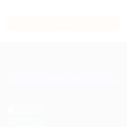
Купить с кэшбэком
+7 495 649-649-1
Для звонка из Москвы
и регионов России
Связаться с нами
МОБИЛЬНОЕ ПРИЛОЖЕНИЕ
загрузить в
App Store
загрузить в
Google Play