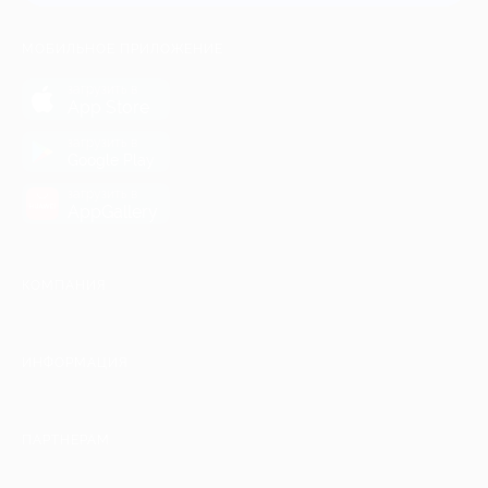
МОБИЛЬНОЕ ПРИЛОЖЕНИЕ
загрузить в
App Store
загрузить в
Google Play
загрузить в
AppGallery
КОМПАНИЯ
ИНФОРМАЦИЯ
ПАРТНЕРАМ