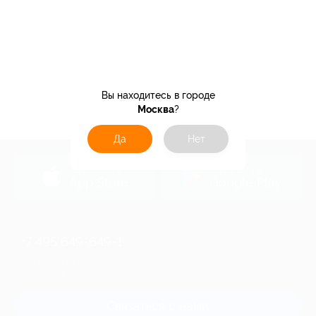
Вы находитесь в городе
Москва
?
Да
Нет
загрузить в
загрузить в
App Store
Google Play
+7 495 649-649-1
Для звонка из Москвы
и регионов России
Связаться с нами