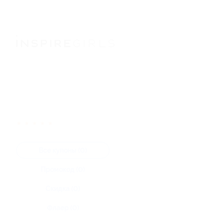
★
★
★
★
★
Все купоны (0)
Промокод (0)
Скидка (0)
Флаер (0)