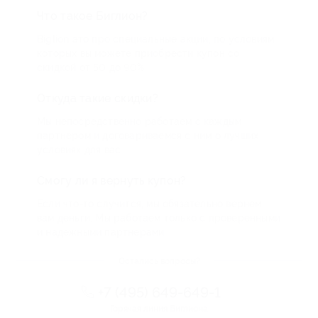
Что такое Биглион?
Biglion это про специальные акции, по условиям
которых вы можете приобрести купон со
скидкой от 50 до 90%
Откуда такие скидки?
Мы непосредственно работаем с каждым
партнером и договариваемся с ним о лучших
условиях для вас
Смогу ли я вернуть купон?
Если что-то случится, мы обязательно вернем
вам деньги. Мы работаем только с проверенными
и надежными партнерами
Остались вопросы?
+7 (495) 649-649-1
Горячая линия Биглиона