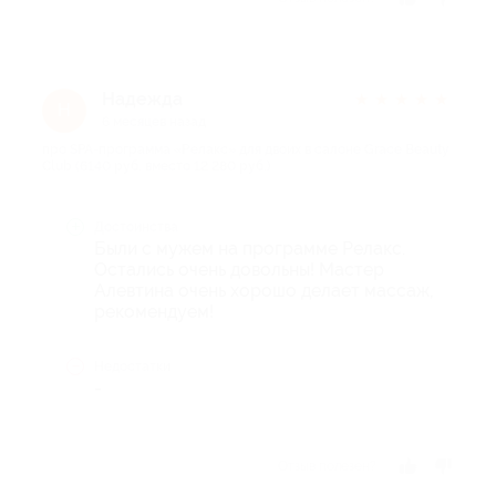
Надежда
★
★
★
★
★
Н
6 месяцев назад
про SPA-программа «Релакс» для двоих в салоне Grace Beauty
Club (6140 руб. вместо 12 280 руб.)
Достоинства
Были с мужем на программе Релакс.
Остались очень довольны! Мастер
Алевтина очень хорошо делает массаж,
рекомендуем!
Недостатки
-
Отзыв полезен?