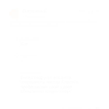
Екатерина Б.
★
★
★
★
★
Е
4 месяца назад
про SPA-программа «Магия» для двоих в салоне Grace Beauty
Club (5990 руб. вместо 11 980 руб.)
Достоинства
Все
Недостатки
-
Комментарий
Были с подругой, все очень
понравилось, мастер Алевтина
профессионал своего дела,
обязательно придем снова!
Отзыв полезен?