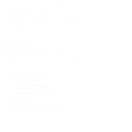
Посмотреть
прайс
.
Посмотреть группу «
ВКонтакте
».
Свернуть
Адресa
Все акции
Grace Beauty Club
Юридическая информация о партнёре
Парк Культуры
г. Нижний Новгород,
Молодежный пр-т, д. 2а, эт. 3
(ТЦ «Звезда»)
по предварительной записи
+7 (962) 505-04-44
Показать номер телефона