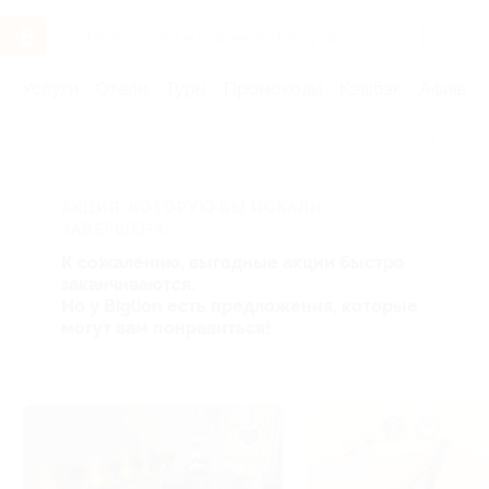
Услуги
Отели
Туры
Промокоды
Кэшбэк
Афиша 
Главная
Услуги
Красота
Коррекция фигуры
LPG-м
АКЦИЯ, КОТОРУЮ ВЫ ИСКАЛИ,
ЗАВЕРШЕНА.
К сожалению, выгодные акции быстро
заканчиваются.
Но у Biglion есть предложения, которые
могут вам понравиться!