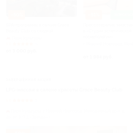
–50%
–51%
ЗАПИСАТЬС
SPA-программы в салоне Grace
Прессотерапия, миости
Beauty Club со скидкой
в «Студии эстетической
косметологии»
Парк Культуры
г. Нижний Новгород, Пе
5.0
(5)
съезд, д. 18, каб. 2
от 3 000 руб.
от 1 984 руб.
ЗАВЕРШЁННАЯ АКЦИЯ
LPG-массаж в салоне красоты Grace Beauty Club
5.0
(5)
Парк Культуры,
г. Нижний Новгород, Молодежный пр-т, д.
2а, эт. 3 (ТЦ «Звезда»)