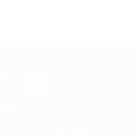
Е ПРИЛОЖЕНИЕ
КОМПАНИЯ
ИНФОР
Как работает Biglion
Вопрос
ть в
Store
Вакансии
Отзывы
ть в
le Play
Блог
ть в
allery
Гарантия, поддержка