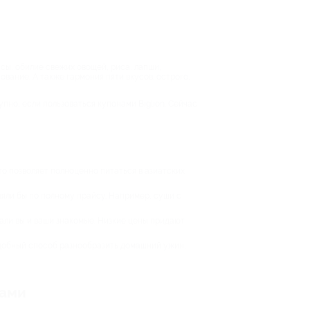
сы, обилие свежих овощей, риса, лапши,
вание. А также гармония пяти вкусов: острого,
пно, если пользоваться купонами Biglion. Сейчас
то позволяет полноценно питаться в азиатских
зяли бы по полному прайсу. Например, суши с
али вы и ваши знакомые. Низкие цены придают
удобный способ разнообразить домашний ужин,
ками