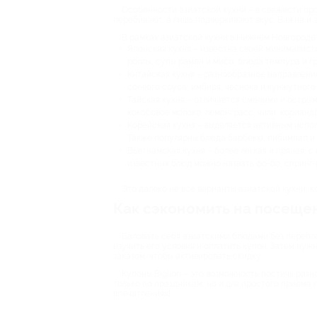
Особенности азиатской кухни – в свежести про
перебивают, а лишь подчеркивают вкус. Важна и э
В рамках азиатской кухни в Нижнем Новгороде 
Японская кухня – известна своей минималисти
роллы, супы рамен и мисо, блюда темпура и гр
Китайская кухня – разнообразное направление
соевого соуса, имбиря, чеснока и кунжутного
Тайская кухня – отличается смелыми и остры
кокосовое молоко, лемонграсс, чили, кориандр
Корейская кухня – выделяется активным испол
Также популярны блюда барбекю, пибимпап и 
Вьетнамская кухня – более легкая и пряная, с
известных блюд можно назвать фо-бо, спринг-
Это далеко не все варианты азиатской кухни, 
Как сэкономить на посеще
Баловать себя азиатскими блюдами без перепла
изучить его условия и оплатить купон. Затем ну
заказом, чтобы активировать скидку.
Купоны Biglion – это возможность постичь раз
только по праздникам, но и для простого приёма
впечатлениях!