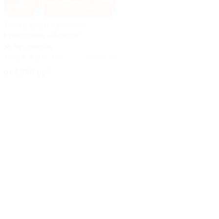
–50%
ТОП ПАРТНЕР
Ужин в азиатском стиле
в ресторане «Маджонг»
Горьковская
4.2
(142)
Куплено 96
от 1 590 руб.