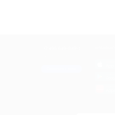
+7 495 649-649-1
МОБИЛЬНО
Для звонка из Москвы
и регионов России
загрузи
App 
Связаться с нами
загрузи
Goog
загрузи
AppG
© 2010-2026 BIGLION