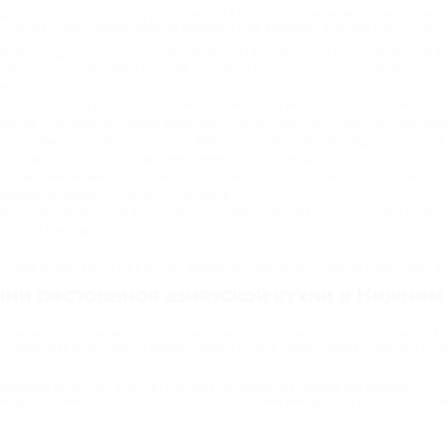
дуктов, контрасте текстур и уважении к первоначальному вкусу ингредиенто
стетика подачи: блюдо должно радовать глаз, выглядеть красиво и эстетично.
можно выделить несколько направлений. И многие из них представлены на Big
чностью и вниманием к деталям. Основные продукты: рис, рыба, морепродукт
иль.
, которое варьируется от региона к региону. Для него характерны обжарка в 
 масла. А из блюд популярны димсамы, утка по-пекински, сладко-кислые блюд
ми вкусами, которые балансируют между кислым, соленым, сладким и жгучим.
 и галангал. А из блюд наиболее знамениты суп том-ям, пад-тай и карри.
ьзованием ферментированных продуктов и остро-сладких соусов. Главный про
различные варианты лапши и блинчиков.
 обилием зелени и трав. Ее основу составляют рисовая лапша, рисовая бумаг
роллы и бань-ми.
которые встречаются на Биглион. Заходите к нам чаще, чтобы не пропускать 
нии ресторанов азиатской кухни в Нижнем
т можно по купонам Biglion. Это несложно: достаточно зарегистрироваться 
жно позвонить в ресторан и забронировать столик, предупредив о наличии куп
нообразие азиатской кухни в Нижнем Новгороде без ущерба для бюджета. С н
 пищи. Например, в обед на работе или с друзьями вечером. Не упускайте во