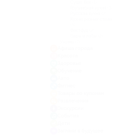
Суши, Вок
(1)
Грузинская кухня
(3)
Русская кухня
(2)
Кухни разных стран
(5)
Фастфуд
(2)
Бары и пабы
(2)
Ужины
(7)
Афиша города
Красота
Здоровье
Обучение
Авто
Фитнес
Товары по купонам
Развлечения
Экскурсии
События
Дети
Загляни в будущее