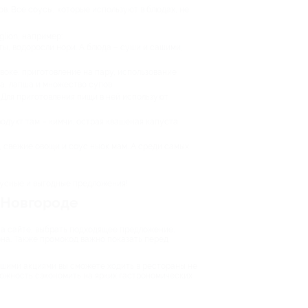
в. Все соусы, которые используют в блюдах, не
lion, например:
ы, водоросли нори. А блюда – суши и сашими,
воке, приготовление на пару, использование
а, лапша и множество супов.
 Для приготовления пищи в ней используют
дукт там – кимчи, острая квашеная капуста.
а, свежие овощи и соус ныок мам. А среди самых
вкусные и выгодные предложения!
 Новгороде
на сайте, выбрать подходящее предложение,
она. Также промокод важно показать перед
ашими акциями вы сможете ходить в рестораны не
зможность сэкономить на ярких гастрономических