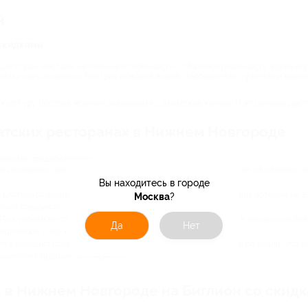
й
 скидками
ии стран Востока. Ее главные особенности – сбалансированность, яркие вку
ники приготовления: быстрая обжарка в воке, пароварение, тушение и марино
льтуру Востока можно в заведениях с азиатской кухней. И это вполне досту
.
атских ресторанах в Нижнем Новгороде
альными предложениями:
е рестораны предлагают скидку на всё основное меню, и даже на напитки. Э
Вы находитесь в городе
 Благодаря акциям вы можете пробовать премиальные позиции, которые не в
Москва
?
рной говядиной.
По купонам не страшно ходить в непроверенные заведения, в которых не быв
Да
Нет
партнёров – это хорошие рестораны с высоким рейтингом.
ие заведения предлагают блюда азиатской кухни с доставкой по акции. Это 
ическое свидание без переплат.
в в Нижнем Новгороде на Биглион со скид