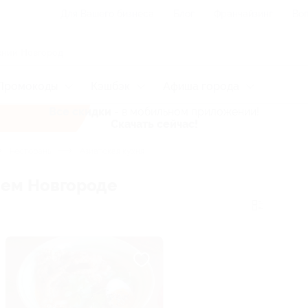
Для Вашего бизнеса
Блог
Франчайзинг
Воп
Промокоды
Кэшбэк
Афиша города
Все скидки
- в мобильном приложении!
Скачать сейчас!
Рестораны
Азиатская кухня
нем Новгороде