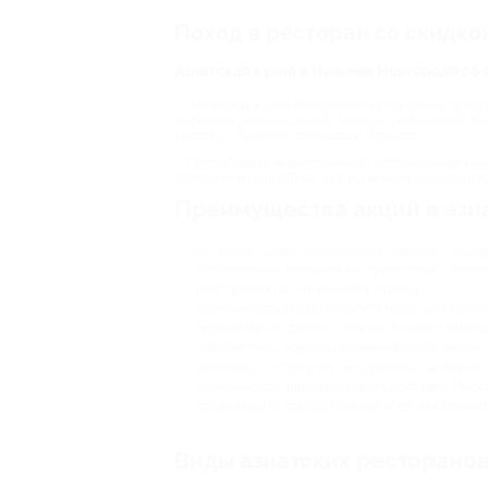
Поход в ресторан со скидко
Азиатская кухня в Нижнем Новгороде со
Азиатская кухня объединяет кулинарные традиц
морепродуктов и специй. Важную роль играют тех
кислого, сладкого, соленого и горького.
Попробовать многогранную гастрономическую ку
расскажем подробнее, что мы можем предложить
Преимущества акций в ази
Вот почему стоит пользоваться нашими специ
Значительная экономия на сумме чека – многи
ресторанах по сниженному прайсу.
Возможность заказать деликатесы со скидкой.
редкой рыбой, роллы с угрем и блюда с мрамо
Знакомство с новыми ресторанами без риска. 
решимости, к тому же, мы ручаемся за наших 
Возможность чаще заказывать доставку. Мног
организовать корпоративный обед или романт
Виды азиатских ресторано